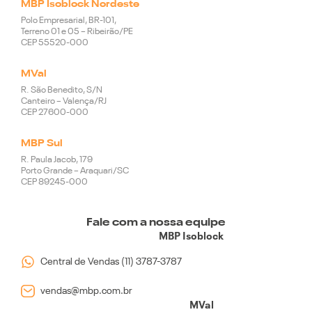
MBP Isoblock Nordeste
Polo Empresarial, BR-101,
Terreno 01 e 05 – Ribeirão/PE
CEP 55520-000
MVal
R. São Benedito, S/N
Canteiro – Valença/RJ
CEP 27600-000
MBP Sul
R. Paula Jacob, 179
Porto Grande – Araquari/SC
CEP 89245-000
Fale com a nossa equipe
MBP Isoblock
Central de Vendas (11) 3787-3787
vendas@mbp.com.br
MVal